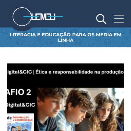
Passar
para
o
conteúdo
principal
LITERACIA E EDUCAÇÃO PARA OS MEDIA EM
LINHA
Saber mais
Sa