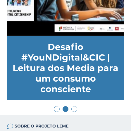
u
Desafio
#YouNDigital&CIC |
5
Leitura dos Media para
um consumo
consciente
SOBRE O PROJETO LEME